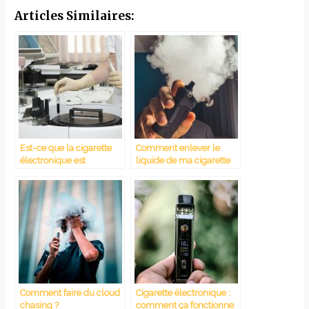
Articles Similaires:
Est-ce que la cigarette
Comment enlever le
électronique est
liquide de ma cigarette
dangereuse pour la
électronique ?
santé ?
Comment faire du cloud
Cigarette électronique :
chasing ?
comment ça fonctionne