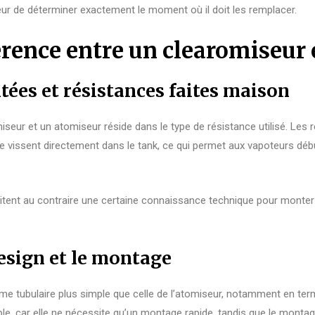
ateur de déterminer exactement le moment où il doit les remplacer.
férence entre un clearomiseur
ées et résistances faites maison
miseur et un atomiseur réside dans le type de résistance utilisé. Les
se vissent directement dans le tank, ce qui permet aux vapoteurs d
tent au contraire une certaine connaissance technique pour monter 
design et le montage
e tubulaire plus simple que celle de l’atomiseur, notamment en term
mple, car elle ne nécessite qu’un montage rapide, tandis que le monta